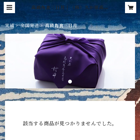
高級角食三日月 | （株）久が原高級
角食三日月村井®︎
実績
全国発送
高級角食三日月
該当する商品が見つかりませんでした。