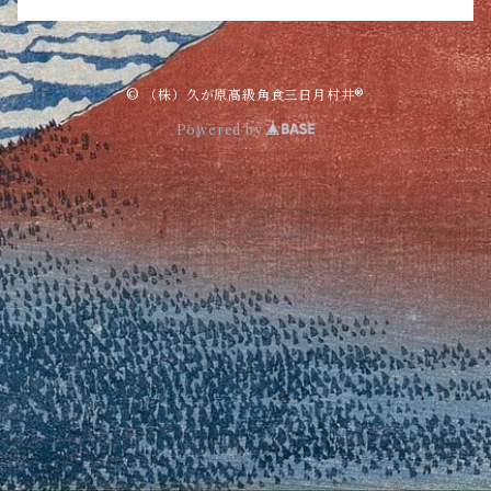
© （株）久が原高級角食三日月村井®︎
Powered by